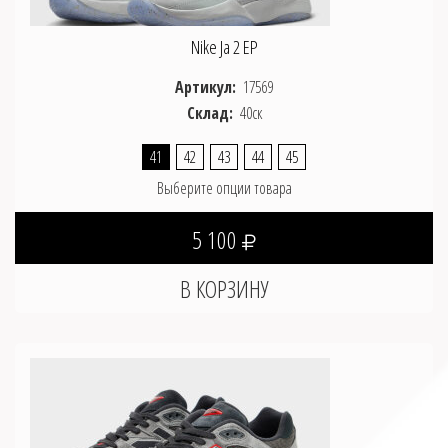
Nike Ja 2 EP
Артикул:
17569
Склад:
40ск
41
42
43
44
45
Выберите опции товара
5 100