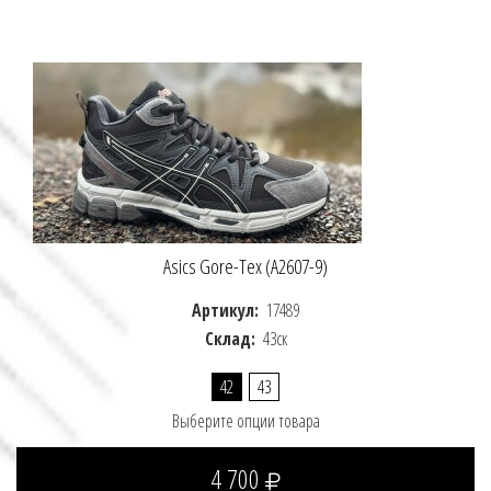
Asics Gore-Tex (A2607-9)
Артикул:
17489
Склад:
43ск
42
43
Выберите опции товара
4 700