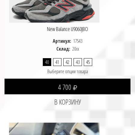
New Balance U9060JBO
Артикул:
17543
Склад:
20ск
40
41
42
43
45
Выберите опции товара
4 700