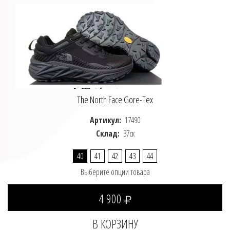
The North Face Gore-Tex
Артикул:
17490
Склад:
37ск
40
41
42
43
44
Выберите опции товара
4 900