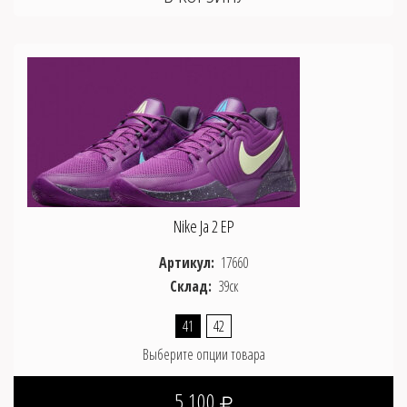
Nike Ja 2 EP
Артикул:
17660
Склад:
39ск
41
42
Выберите опции товара
5 100