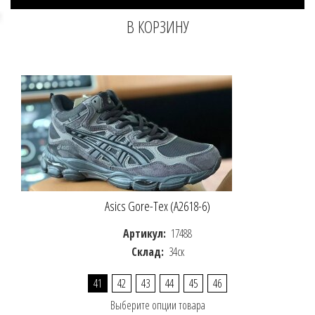
Asics Gore-Tex (A2618-6)
Артикул:
17488
Склад:
34ск
41
42
43
44
45
46
Выберите опции товара