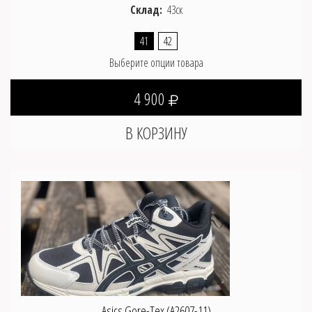
Склад:
43ск
41
42
Выберите опции товара
4 900
Asics Gore-Tex (A2607-11)