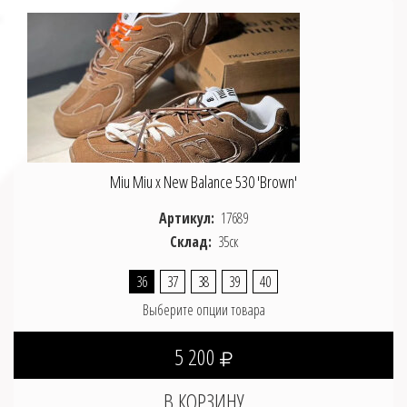
Miu Miu x New Balance 530 'Brown'
Артикул:
17689
Склад:
35ск
36
37
38
39
40
Выберите опции товара
5 200