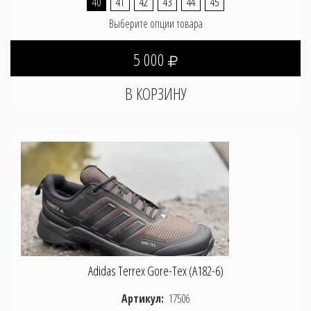
40
41
42
43
44
45
Выберите опции товара
5 000
Adidas Terrex Gore-Tex (A182-6)
Артикул:
17506