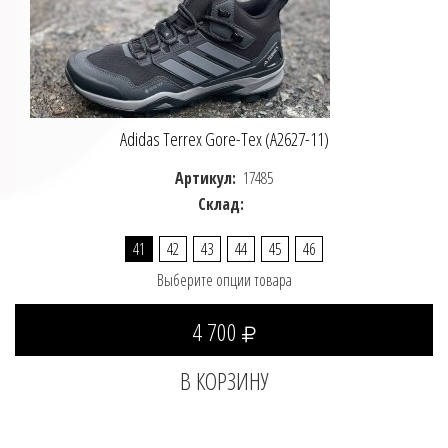
Adidas Terrex Gore-Tex (A2627-11)
Артикул:
17485
Склад:
41
42
43
44
45
46
Выберите опции товара
4 700