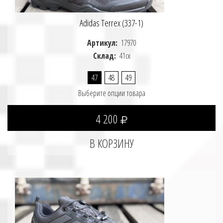
Adidas Terrex (337-1)
Артикул:
17970
Склад:
41ск
47
48
49
Выберите опции товара
4 200