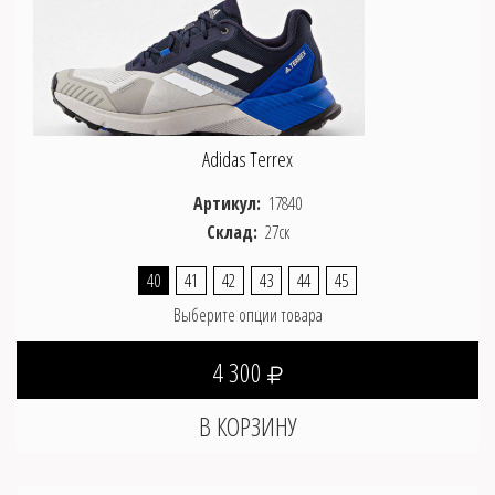
Adidas Terrex
Артикул:
17840
Склад:
27ск
40
41
42
43
44
45
Выберите опции товара
4 300