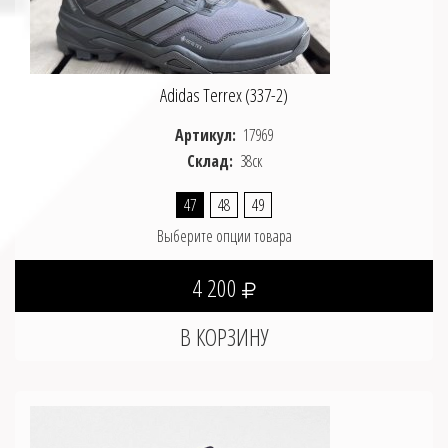
Adidas Terrex (337-2)
Артикул:
17969
Склад:
38ск
47
48
49
Выберите опции товара
4 200