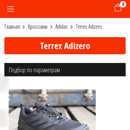
0
Главная
Кроссовки
Adidas
Terrex Adizero
Terrex Adizero
Подбор по параметрам
Размер
40
41
42
43
44
45
46
47