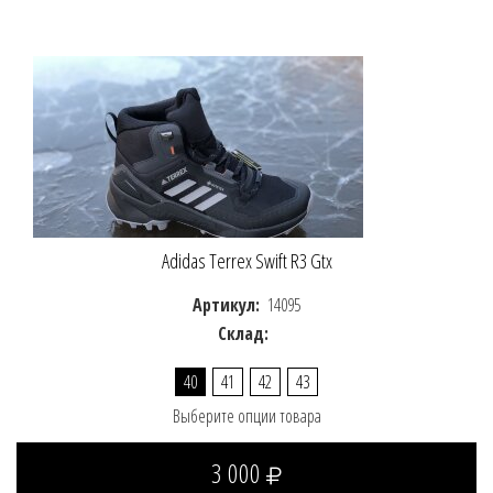
Adidas Terrex Swift R3 Gtx
Артикул:
14095
Склад:
40
41
42
43
Выберите опции товара
3 000