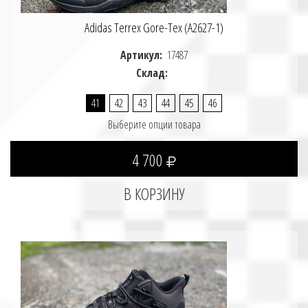
Adidas Terrex Gore-Tex (A2627-1)
Артикул:
17487
Склад:
41
42
43
44
45
46
Выберите опции товара
4 700