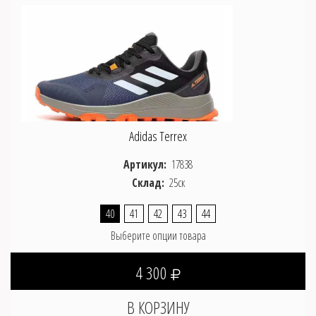
Adidas Terrex
Артикул:
17838
Склад:
25ск
40
41
42
43
44
Выберите опции товара
4 300