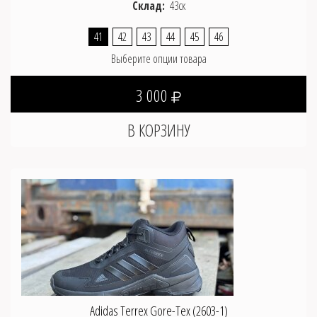
Склад:
43ск
41
42
43
44
45
46
Выберите опции товара
3 000
Adidas Terrex Gore-Tex (2603-1)