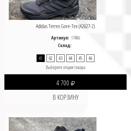
Adidas Terrex Gore-Tex (A2627-2)
Артикул:
17486
Склад:
41
42
43
44
45
46
Выберите опции товара
4 700