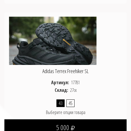
Adidas Terrex Freehiker SL
Артикул:
17781
Склад:
27ск
43
45
Выберите опции товара
5 000