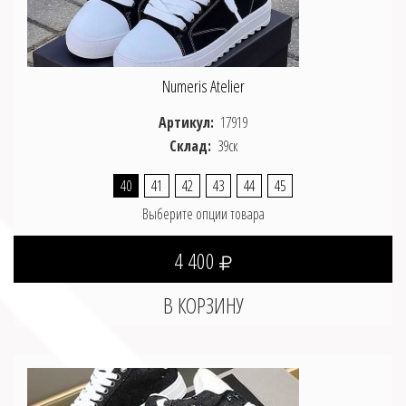
Numeris Atelier
Артикул:
17919
Склад:
39ск
40
41
42
43
44
45
Выберите опции товара
4 400