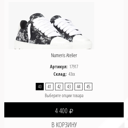
Numeris Atelier
Артикул:
17917
Склад:
43ск
40
41
42
43
44
45
Выберите опции товара
4 400