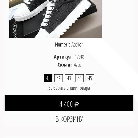
Numeris Atelier
Артикул:
17918
Склад:
42ск
41
42
43
44
45
Выберите опции товара
4 400