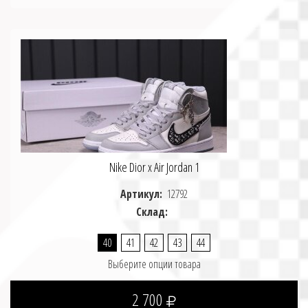
Nike Dior x Air Jordan 1
Артикул:
12792
Склад:
40
41
42
43
44
Выберите опции товара
2 700