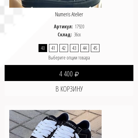
43
44
45
Numeris Atelier
Артикул:
17920
Склад:
36ск
40
41
42
43
44
45
Выберите опции товара
4 400