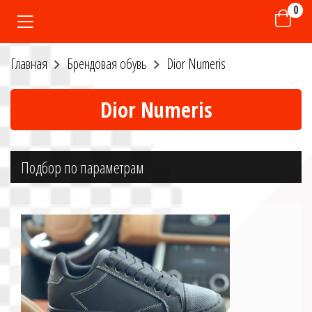
0
Главная
Брендовая обувь
Dior Numeris
Dior Numeris
Подбор по параметрам
Цена
от
до
руб.
Размер
36
37
38
39
40
41
42