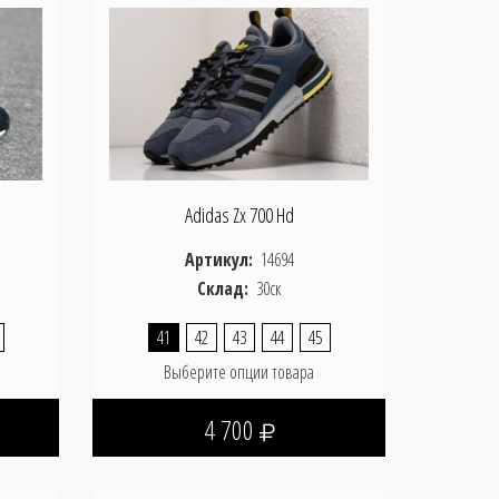
Adidas Zx 700 Hd
Артикул:
14694
Склад:
30ск
41
42
43
44
45
Выберите опции товара
4 700