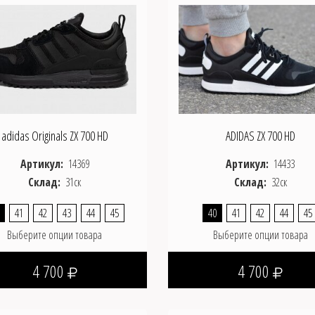
adidas Originals ZX 700 HD
ADIDAS ZX 700 HD
Артикул:
14369
Артикул:
14433
Склад:
31ск
Склад:
32ск
41
42
43
44
45
40
41
42
44
45
Выберите опции товара
Выберите опции товара
4 700
4 700