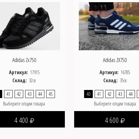
Adidas Zx750
Adidas ZX750
Артикул:
17915
Артикул:
16785
Склад:
32ск
Склад:
35ск
41
42
43
44
45
40
41
42
43
44
Выберите опции товара
Выберите опции товара
4 400
4 600