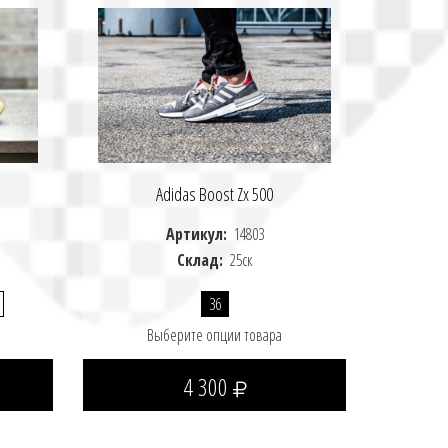
Adidas Boost Zx 500
Артикул:
14803
Склад:
25ск
36
Выберите опции товара
4 300