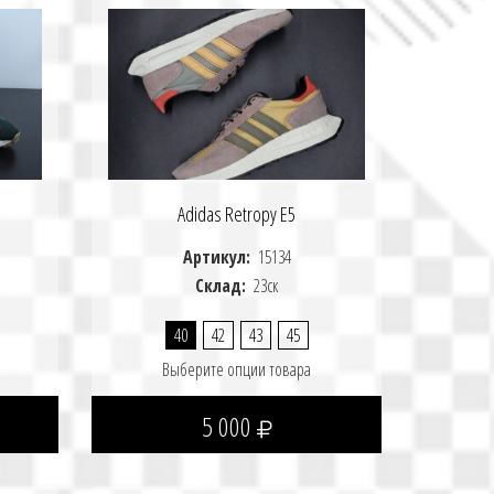
Adidas Retropy E5
Артикул:
15134
Склад:
23ск
40
42
43
45
Выберите опции товара
5 000