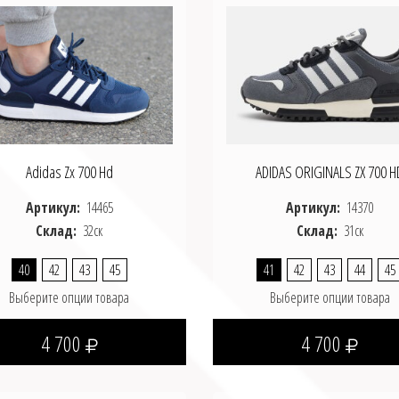
Adidas Zx 700 Hd
ADIDAS ORIGINALS ZX 700 H
Артикул:
14465
Артикул:
14370
Склад:
32ск
Склад:
31ск
40
42
43
45
41
42
43
44
45
Выберите опции товара
Выберите опции товара
4 700
4 700