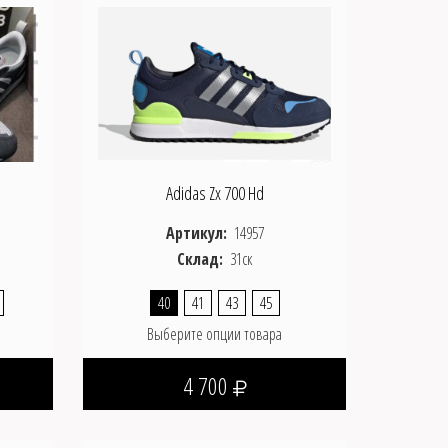
Adidas Zx 700 Hd
Артикул:
14957
Склад:
31ск
40
41
43
45
Выберите опции товара
4 700