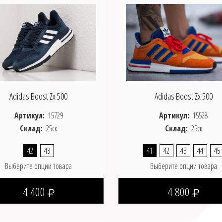
Adidas Boost Zx 500
Adidas Boost Zx 500
Артикул:
15729
Артикул:
15528
Склад:
25ск
Склад:
25ск
42
43
41
42
43
44
45
Выберите опции товара
Выберите опции товара
4 400
4 800