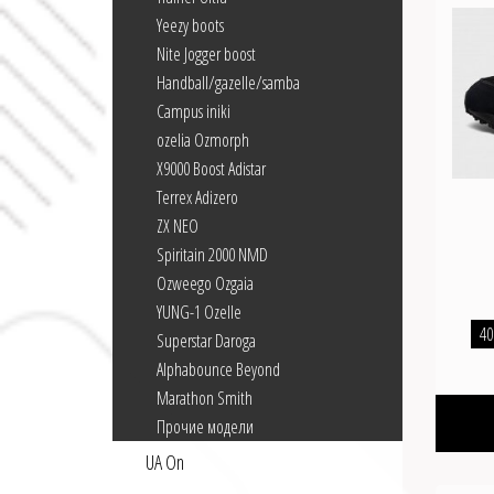
Yeezy boots
Nite Jogger boost
Handball/gazelle/samba
Campus iniki
ozelia Ozmorph
X9000 Boost Adistar
Terrex Adizero
ZX NEO
Spiritain 2000 NMD
Ozweego Ozgaia
YUNG-1 Ozelle
40
Superstar Daroga
Alphabounce Beyond
Marathon Smith
Прочие модели
UA On