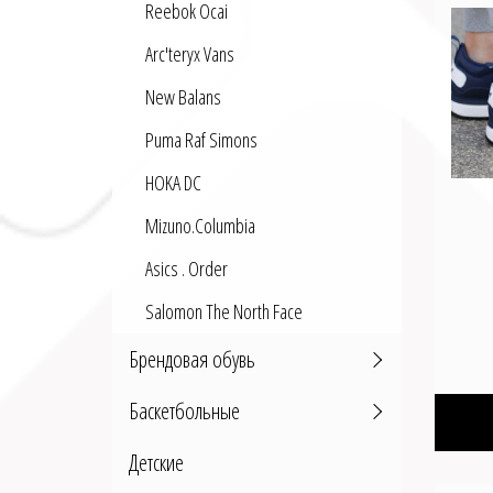
Reebok Ocai
Arc'teryx Vans
New Balans
Puma Raf Simons
HOKA DC
Mizuno.Columbia
Asics . Order
Salomon The North Face
Брендовая обувь
Баскетбольные
Детские