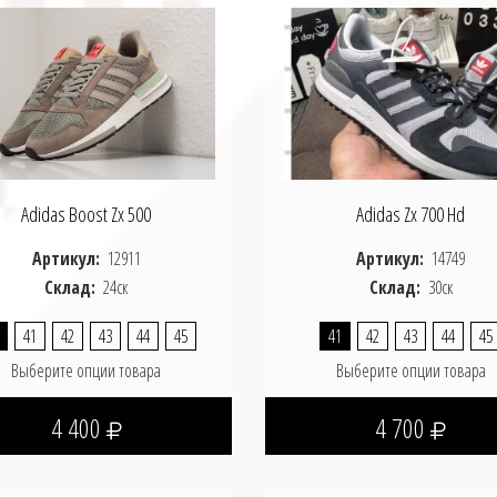
Adidas Boost Zx 500
Adidas Zx 700 Hd
Артикул:
12911
Артикул:
14749
Склад:
24ск
Склад:
30ск
41
42
43
44
45
41
42
43
44
45
Выберите опции товара
Выберите опции товара
4 400
4 700