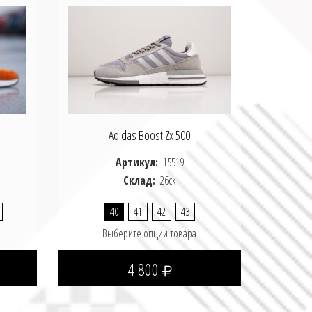
Adidas Boost Zx 500
Артикул:
15519
Склад:
26ск
40
41
42
43
Выберите опции товара
4 800