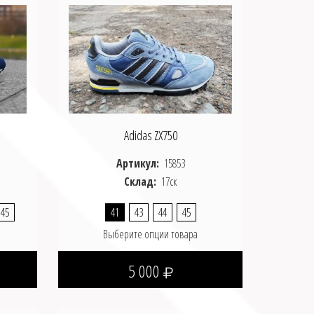
Adidas ZX750
Артикул:
15853
Склад:
17ск
45
41
43
44
45
Выберите опции товара
5 000