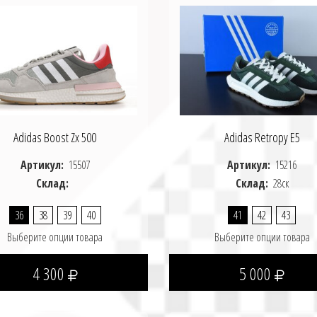
Adidas Boost Zx 500
Adidas Retropy E5
Артикул:
15507
Артикул:
15216
Склад:
Склад:
28ск
36
38
39
40
41
42
43
Выберите опции товара
Выберите опции товара
4 300
5 000