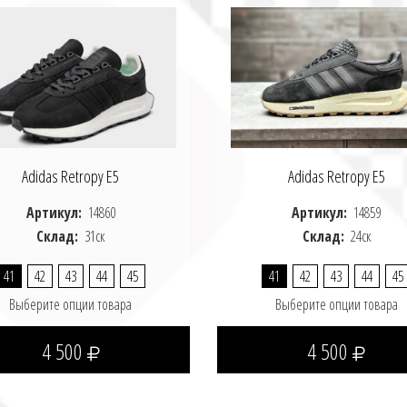
Adidas Retropy E5
Adidas Retropy E5
Артикул:
14860
Артикул:
14859
Склад:
31ск
Склад:
24ск
41
42
43
44
45
41
42
43
44
45
Выберите опции товара
Выберите опции товара
4 500
4 500