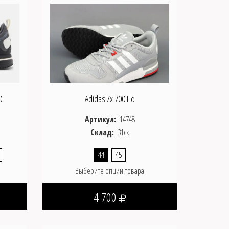
D
Adidas Zx 700 Hd
Артикул:
14748
Склад:
31ск
44
45
Выберите опции товара
4 700