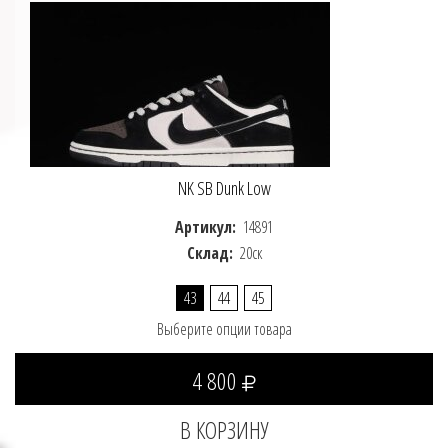
NK SB Dunk Low
Артикул:
14891
Склад:
20ск
43
44
45
Выберите опции товара
4 800