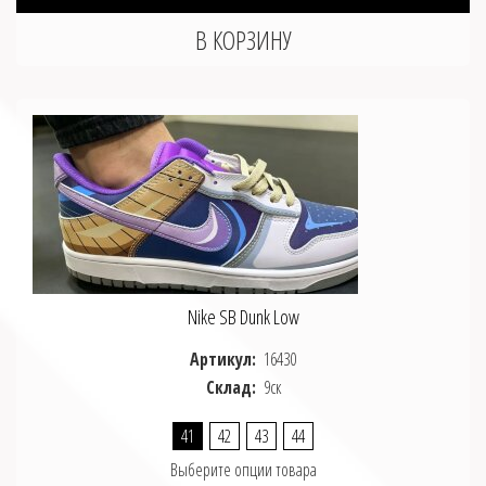
Nike SB Dunk Low
Артикул:
16430
Склад:
9ск
41
42
43
44
Выберите опции товара