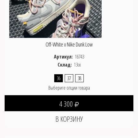
Off-White x Nike Dunk Low
Артикул:
16743
Склад:
13ск
36
37
38
Выберите опции товара
4 300