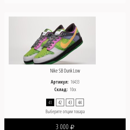
Nike SB Dunk Low
Артикул:
16433
Склад:
10ск
41
42
43
44
Выберите опции товара
3 000