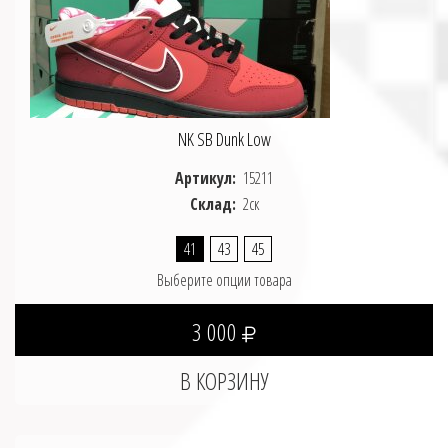
NK SB Dunk Low
Артикул:
15211
Склад:
2ск
41
43
45
Выберите опции товара
3 000