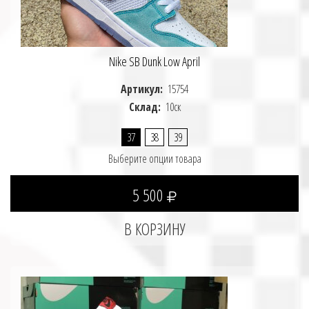
Nike SB Dunk Low April
Артикул:
15754
Склад:
10ск
37
38
39
Выберите опции товара
5 500