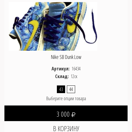
Nike SB Dunk Low
Артикул:
16434
Склад:
12ск
43
44
Выберите опции товара
3 000