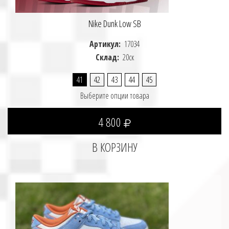
Nike Dunk Low SB
Артикул:
17034
Склад:
20ск
41
42
43
44
45
Выберите опции товара
4 800