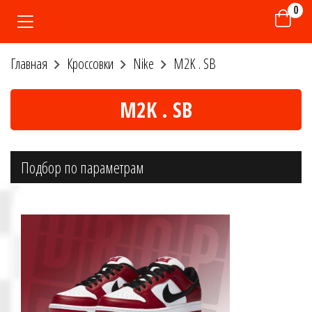
0
Главная
Кроссовки
Nike
M2K . SB
M2K . SB
Подбор по параметрам
Размер
36
37
38
39
40
41
42
43
44
45