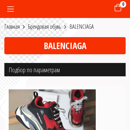
0
Главная
Брендовая обувь
BALENCIAGA
BALENCIAGA
Подбор по параметрам
Размер
36
37
38
39
40