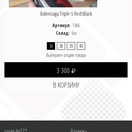
Balenciaga Triple-S Red\Black
Артикул:
1366
Склад:
6ск
36
38
39
40
Выберите опции товара
3 300
sport-lin777
Разделы