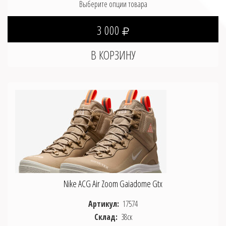
Выберите опции товара
3 000
Nike ACG Air Zoom Gaiadome Gtx
Артикул:
17574
Склад:
38ск