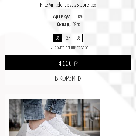
Nike Air Relentless 26 Gore-tex
Артикул:
16186
Склад:
39ск
36
37
38
Выберите опции товара
4 600