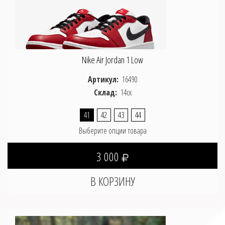
Nike Air Jordan 1 Low
Артикул:
16490
Склад:
14ск
41
42
43
44
Выберите опции товара
3 000