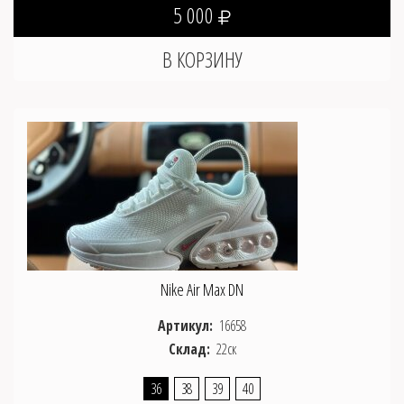
5 000
Nike Air Max DN
Артикул:
16658
Склад:
22ск
36
38
39
40