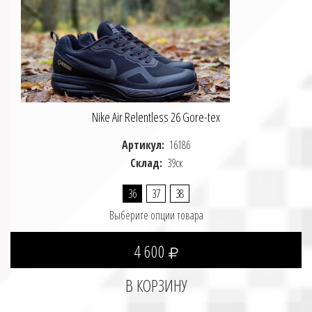
Nike Air Relentless 26 Gore-tex
Артикул:
16186
Склад:
39ск
36
37
38
Выберите опции товара
4 600