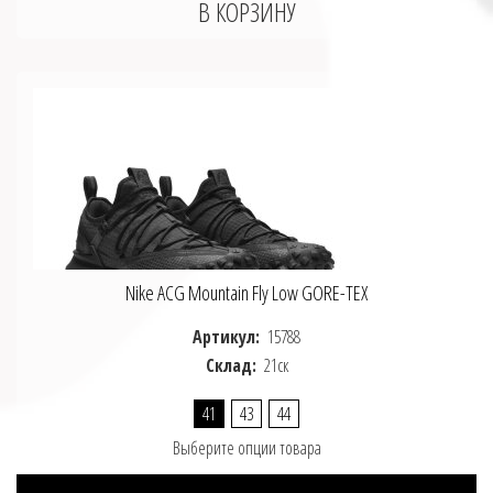
Nike ACG Mountain Fly Low GORE-TEX
Артикул:
15788
Склад:
21ск
41
43
44
Выберите опции товара