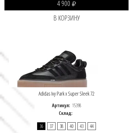
4 900
Adidas Ivy Park x Super Sleek 72
Артикул:
15398
Склад:
36
37
38
40
43
44