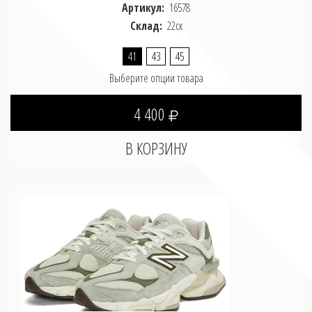
Артикул:
16578
Склад:
22ск
41
43
45
Выберите опции товара
4 400