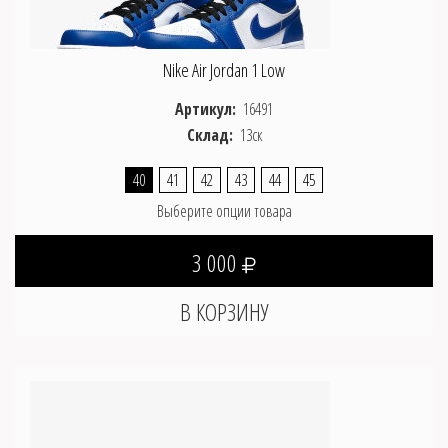
Nike Air Jordan 1 Low
Артикул:
16491
Склад:
13ск
40
41
42
43
44
45
Выберите опции товара
3 000