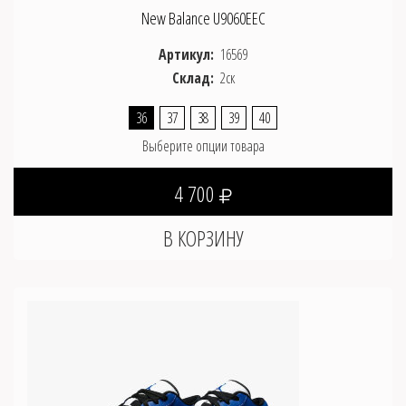
New Balance U9060EEC
Артикул:
16569
Склад:
2ск
36
37
38
39
40
Выберите опции товара
4 700