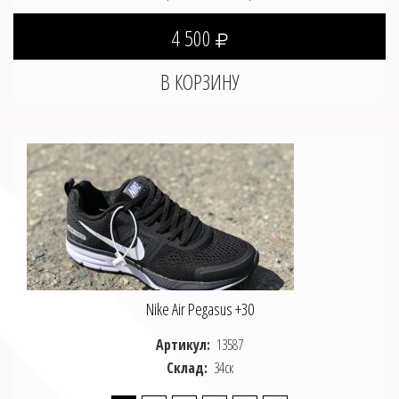
4 500
Nike Air Pegasus +30
Артикул:
13587
Склад:
34ск