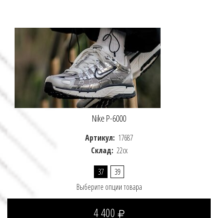
Nike P-6000
Артикул:
17687
Склад:
22ск
37
39
Выберите опции товара
4 400