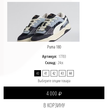
Puma 180
Артикул:
17703
Склад:
24ск
40
41
42
43
44
Выберите опции товара
4 000