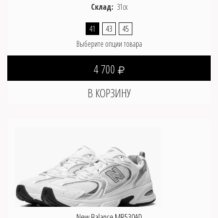
Склад:
31ск
41
43
45
Выберите опции товара
4 700
New Balance MR530AD