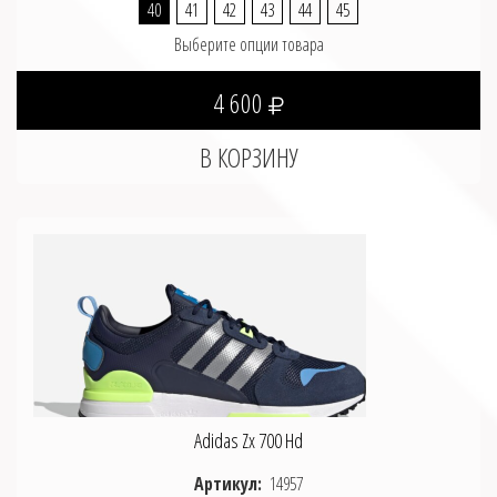
40
41
42
43
44
45
Выберите опции товара
4 600
Adidas Zx 700 Hd
Артикул:
14957