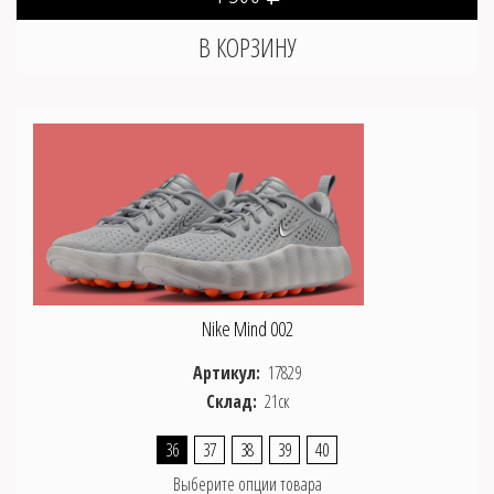
Nike Mind 002
Артикул:
17829
Склад:
21ск
36
37
38
39
40
Выберите опции товара