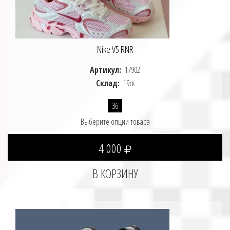
Nike V5 RNR
Артикул:
17902
Склад:
19ск
36
Выберите опции товара
4 000