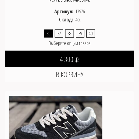
Артикул:
17976
Склад:
4ск
36
37
38
39
40
Выберите опции товара
4 300