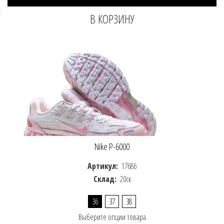
Nike P-6000
Артикул:
17686
Склад:
20ск
36
37
38
Выберите опции товара