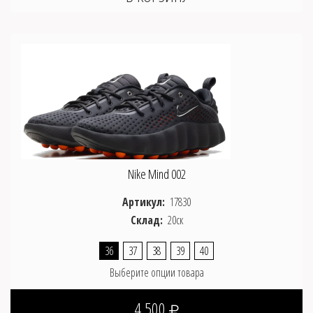
Nike Mind 002
Артикул:
17830
Склад:
20ск
36
37
38
39
40
Выберите опции товара
4 500