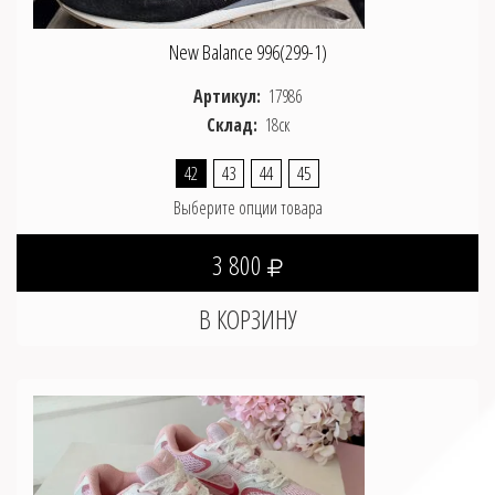
New Balance 996(299-1)
Артикул:
17986
Склад:
18ск
42
43
44
45
Выберите опции товара
3 800