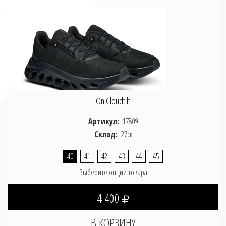
On Cloudtilt
Артикул:
17809
Склад:
27ск
40
41
42
43
44
45
Выберите опции товара
4 400