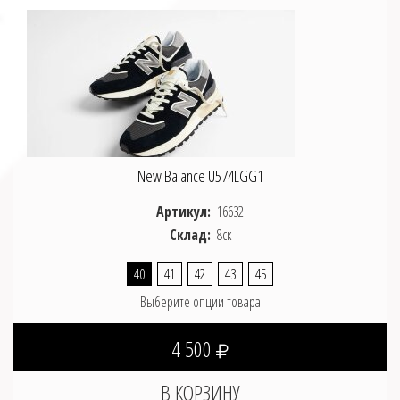
New Balance U574LGG1
Артикул:
16632
Склад:
8ск
40
41
42
43
45
Выберите опции товара
4 500