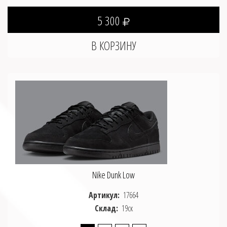
5 300
Nike Dunk Low
Артикул:
17664
Склад:
19ск