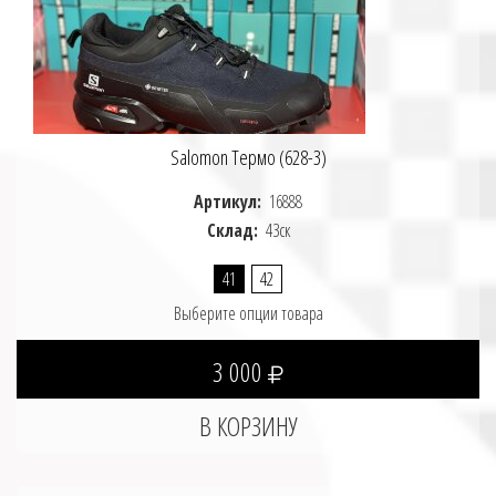
Salomon Термо (628-3)
Артикул:
16888
Склад:
43ск
41
42
Выберите опции товара
3 000