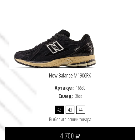
New Balance M1906RK
Артикул:
16639
Склад:
36ск
42
43
44
Выберите опции товара
4 700