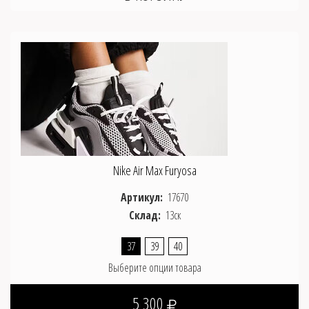
Nike Air Max Furyosa
Артикул:
17670
Склад:
13ск
37
39
40
Выберите опции товара
5 300