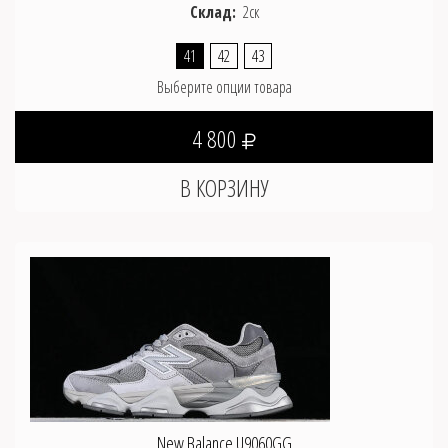
Склад:
2ск
41
42
43
Выберите опции товара
4 800
New Balance U9060GG