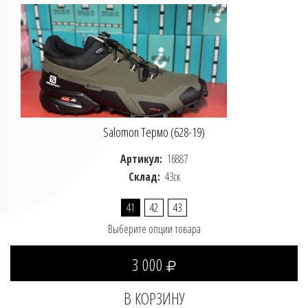
Salomon Термо (628-19)
Артикул:
16887
Склад:
43ск
41
42
43
Выберите опции товара
3 000