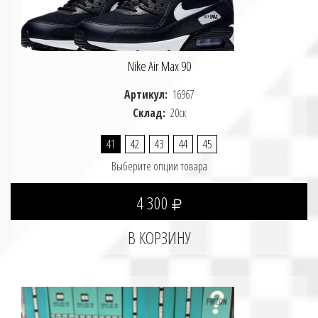
Nike Air Max 90
Артикул:
16967
Склад:
20ск
41
42
43
44
45
Выберите опции товара
4 300