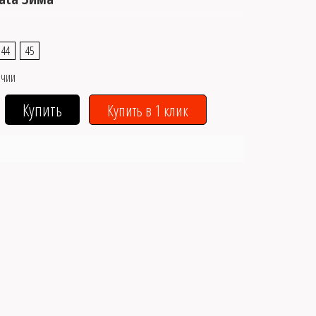
44
45
ичии