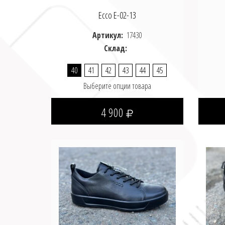
Ecco E-02-13
Артикул:
17430
Склад:
40
41
42
43
44
45
Выберите опции товара
4 900