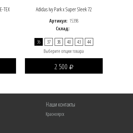
E-TEX
Adidas Ivy Park x Super Sleek 72
Артикул:
15398
Склад:
36
37
38
40
43
44
Выберите опции товара
2 500
Наши контакты
Красноярск