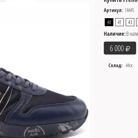
Артикул:
14445
40
41
43
Наличие:
В нал
6 000
Склад:
44ск