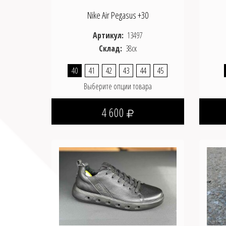
Nike Air Pegasus +30
Артикул:
13497
Склад:
38ск
40
41
42
43
44
45
Выберите опции товара
4 600