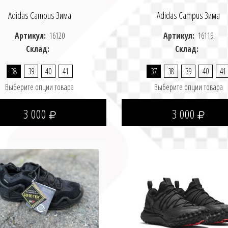
Adidas Campus Зима
Adidas Campus Зима
Артикул:
16120
Артикул:
16119
Склад:
Склад:
38
39
40
41
37
38
39
40
41
Выберите опции товара
Выберите опции товара
3 000
3 000