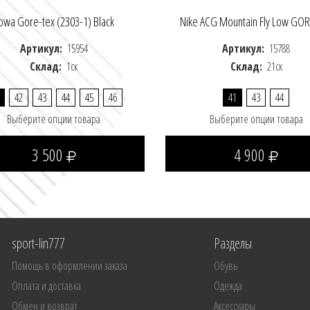
owa Gore-tex (2303-1) Black
Nike ACG Mountain Fly Low GOR
Артикул:
15954
Артикул:
15788
Склад:
1ск
Склад:
21ск
42
43
44
45
46
41
43
44
Выберите опции товара
Выберите опции товара
3 500
4 900
sport-lin777
Разделы
Помощь в оформлении заказа
Обувь
Оплата и доставка
Одежда
Обмен и возврат
Аксессуары