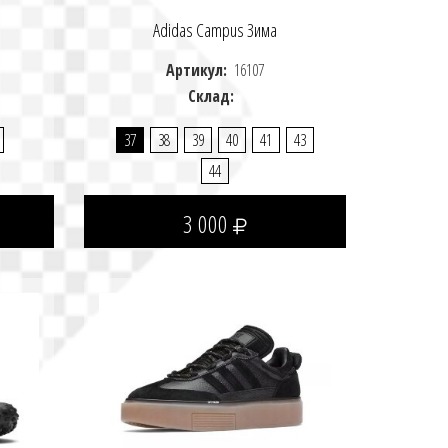
Adidas Campus Зима
Артикул:
16107
Склад:
37
38
39
40
41
43
44
Выберите опции товара
3 000