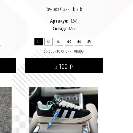
Reebok Classic black
Артикул:
1241
Склад:
42ск
40
41
42
43
44
45
Выберите опции товара
5 100