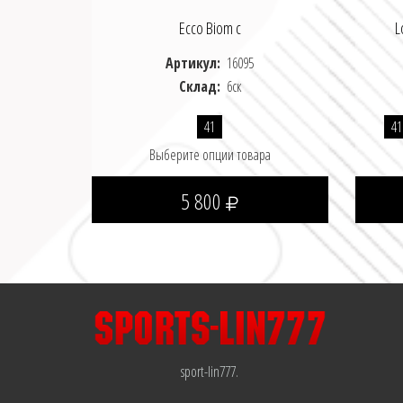
Ecco Biom c
L
Артикул:
16095
Склад:
6ск
41
41
Выберите опции товара
5 800
sport-lin777.