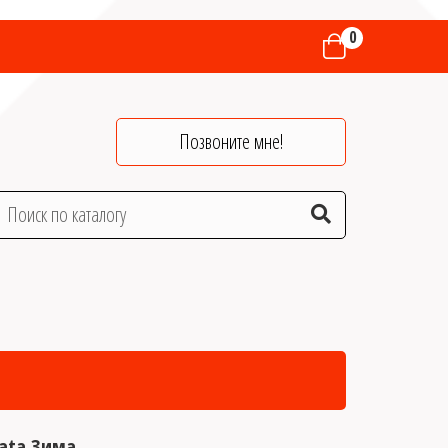
0
Позвоните мне!
iata Зима