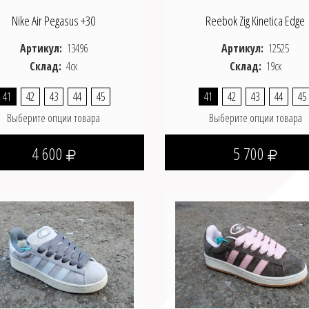
Nike Air Pegasus +30
Reebok Zig Kinetica Edge
Артикул:
13496
Артикул:
12525
Склад:
4ск
Склад:
19ск
41
42
43
44
45
41
42
43
44
45
Выберите опции товара
Выберите опции товара
4 600
5 700