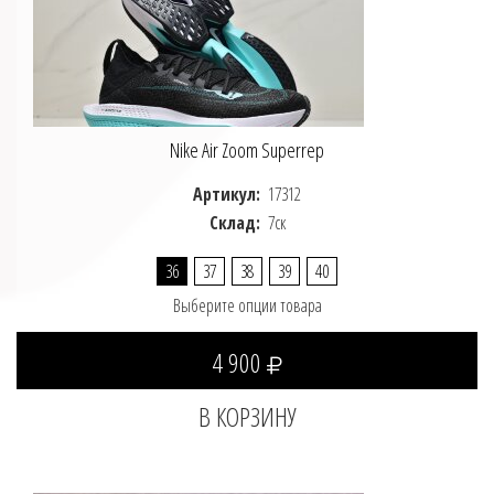
Nike Air Zoom Superrep
Артикул:
17312
Склад:
7ск
36
37
38
39
40
Выберите опции товара
4 900