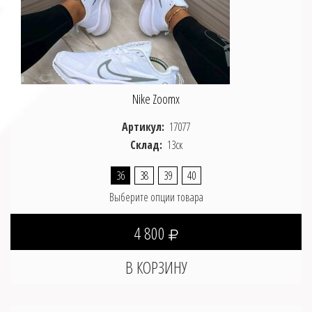
Nike Zoomx
Артикул:
17077
Склад:
13ск
36
38
39
40
Выберите опции товара
4 800