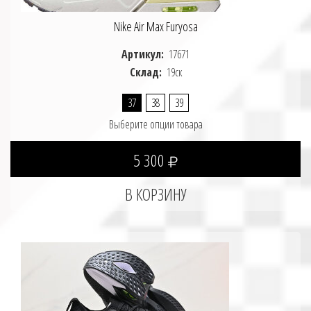
Nike Air Max Furyosa
Артикул:
17671
Склад:
19ск
37
38
39
Выберите опции товара
5 300