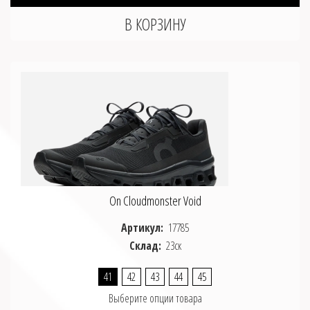
On Cloudmonster Void
Артикул:
17785
Склад:
23ск
41
42
43
44
45
Выберите опции товара