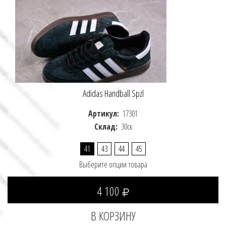
Adidas Handball Spzl
Артикул:
17301
Склад:
30ск
41
43
44
45
Выберите опции товара
4 100