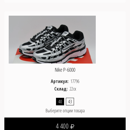
Nike P-6000
Артикул:
17796
Склад:
22ск
40
43
Выберите опции товара
4 400