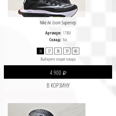
Nike Air Zoom Superrep
Артикул:
17380
Склад:
8ск
36
37
38
39
40
Выберите опции товара
4 900