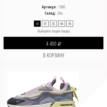
Артикул:
17685
Склад:
20ск
40
41
42
44
45
Выберите опции товара
4 400