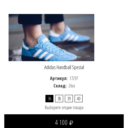
Adidas Handball Spezial
Артикул:
17297
Склад:
26ск
36
38
39
40
Выберите опции товара
4 100