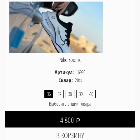
Nike Zoomx
Артикул:
16990
Склад:
20ск
36
37
38
39
40
Выберите опции товара
4 800