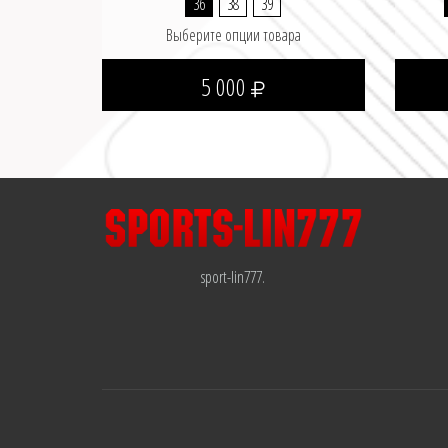
36
38
39
Выберите опции товара
5 000
sport-lin777.