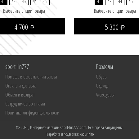
41
42
43
44
45
41
42
44
45
Выберите опции товара
Выберите опции товара
4 700
5 300
sport-lin777
Разделы
Помощь в оформлении заказа
Обувь
Оплата и доставка
Одежда
Обмен и возврат
Аксессуары
Сотрудничество с нами
Политика конфиденциальности
© 2026, Интернет-магазин sport-lin777.com. Все права защищены.
Разработка и поддержка:
kadurinho