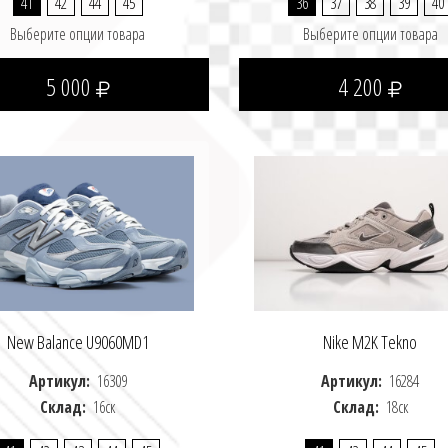
41
42
44
45
36
37
38
39
40
Выберите опции товара
Выберите опции товара
5 000
4 200
New Balance U9060MD1
Nike M2K Tekno
Артикул:
16309
Артикул:
16284
Склад:
16ск
Склад:
18ск