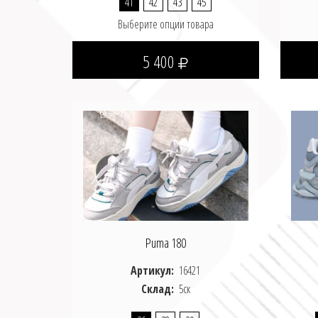
41
42
43
45
Выберите опции товара
5 400
Puma 180
Артикул:
16421
Склад:
5ск