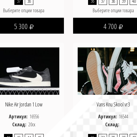
37
38
36
37
38
39
40
Выберите опции товара
Выберите опции товара
5 300
4 700
Nike Air Jordan 1 Low
Vans Knu Skool vr3
Артикул:
16556
Артикул:
16544
Склад:
20ск
Склад: