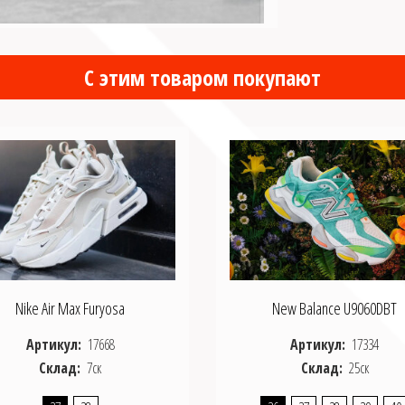
С этим товаром покупают
Nike Air Max Furyosa
New Balance U9060DBT
Артикул:
17668
Артикул:
17334
Склад:
7ск
Склад:
25ск