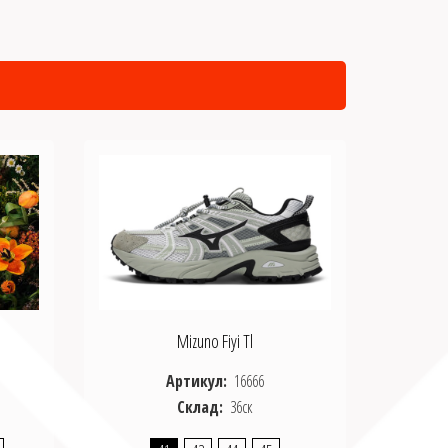
Mizuno Fiyi Tl
Артикул:
16666
Склад:
36ск