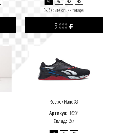
41
42
43
45
Выберите опции товара
5 000
Reebok Nano X3
Артикул:
16234
Склад:
2ск