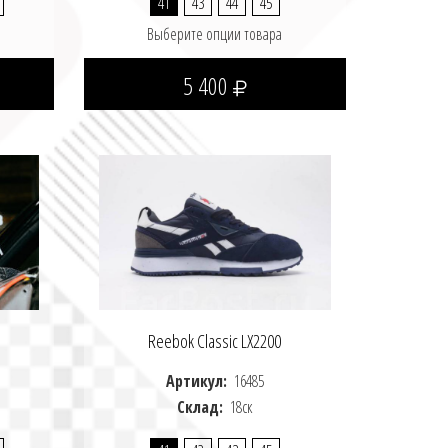
41
43
44
45
Выберите опции товара
5 400
Reebok Classic LX2200
Артикул:
16485
Склад:
18ск