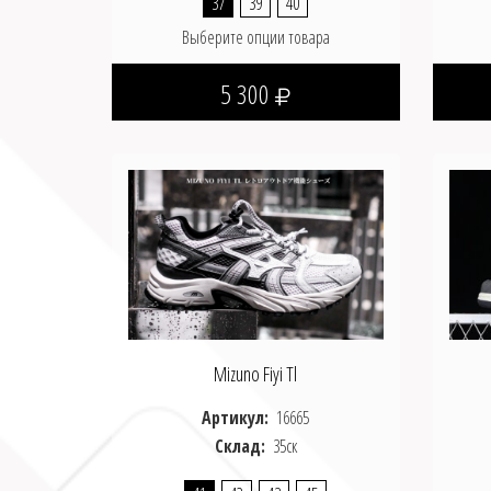
37
39
40
Выберите опции товара
5 300
Mizuno Fiyi Tl
Артикул:
16665
Склад:
35ск